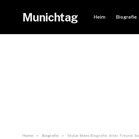
Munichtag
Heim
Biografie
»
»
Home
Biografie
Skylar Maes Biografie: Alter, Freund, 