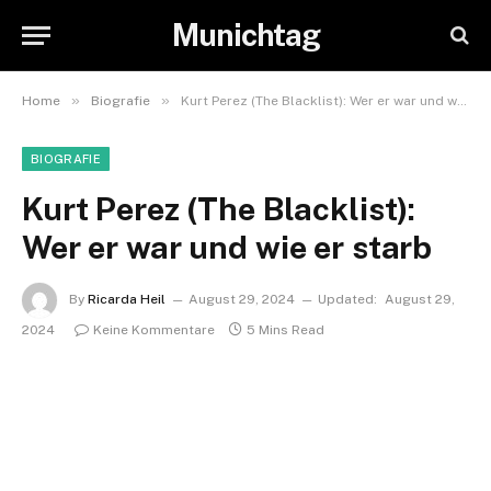
Munichtag
»
»
Home
Biografie
Kurt Perez (The Blacklist): Wer er war und wie er starb
BIOGRAFIE
Kurt Perez (The Blacklist):
Wer er war und wie er starb
By
Ricarda Heil
August 29, 2024
Updated:
August 29,
2024
Keine Kommentare
5 Mins Read