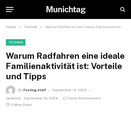
Munichtag
»
»
Home
Technik
Warum Radfahren eine ideale Familienaktivität ist: Vorteile und Tipps
TECHNIK
Warum Radfahren eine ideale
Familienaktivität ist: Vorteile
und Tipps
By
Posting Staff
September 14, 2024
Updated:
September 14, 2024
Keine Kommentare
6 Mins Read