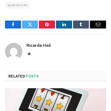
qzobollrode
Facebook
Twitter
Pinterest
LinkedIn
Tumblr
Email
Ricarda Heil
Website
RELATED
POSTS