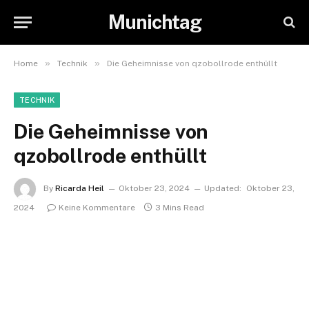
Munichtag
»
»
Home
Technik
Die Geheimnisse von qzobollrode enthüllt
TECHNIK
Die Geheimnisse von
qzobollrode enthüllt
By
Ricarda Heil
Oktober 23, 2024
Updated:
Oktober 23,
2024
Keine Kommentare
3 Mins Read