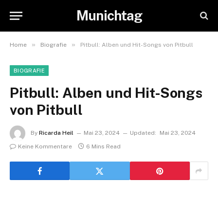
Munichtag
»
»
Home
Biografie
Pitbull: Alben und Hit-Songs von Pitbull
BIOGRAFIE
Pitbull: Alben und Hit-Songs
von Pitbull
By
Ricarda Heil
Mai 23, 2024
Updated:
Mai 23, 2024
Keine Kommentare
6 Mins Read