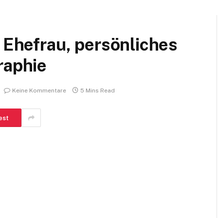
, Ehefrau, persönliches
raphie
Keine Kommentare
5 Mins Read
est