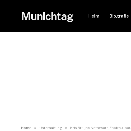
Munichtag
Heim
Biografie
»
»
Home
Unterhaltung
Kris Brkljac Nettowert, Ehefrau, pe