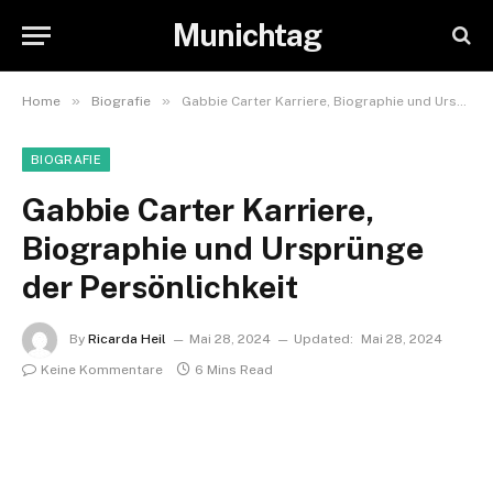
Munichtag
»
»
Home
Biografie
Gabbie Carter Karriere, Biographie und Ursprünge der Persönlichkeit
BIOGRAFIE
Gabbie Carter Karriere,
Biographie und Ursprünge
der Persönlichkeit
By
Ricarda Heil
Mai 28, 2024
Updated:
Mai 28, 2024
Keine Kommentare
6 Mins Read