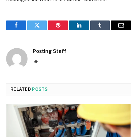
Facebook
Twitter
Pinterest
LinkedIn
Tumblr
Email
Posting Staff
Website
RELATED
POSTS