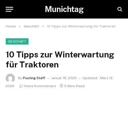
Munichtag
»
»
Home
Geschäft
10 Tipps zur Winterwartung für Traktoren
GESCHÄFT
10 Tipps zur Winterwartung
für Traktoren
By
Posting Staff
Januar 18, 2026
Updated:
März 13,
2026
Keine Kommentare
5 Mins Read